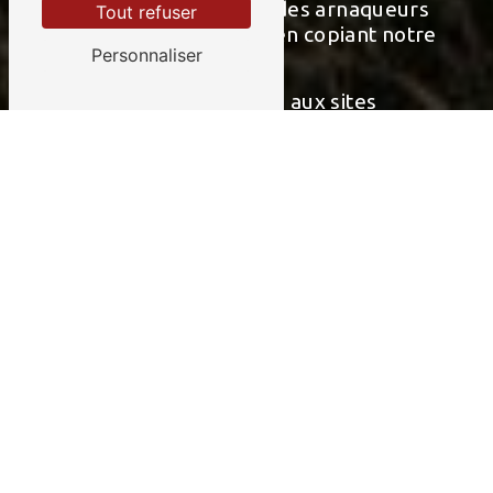
Depuis Février 2023, des arnaqueurs
Tout refuser
sont de nouveau actif en copiant notre
Personnaliser
site.
Ne pas répondre aux sites
www.lysbois.shop
et
lys-
boisdechauffage.store
.
En plus les numéros de téléphone 07
57 83 35 53 et 07 80 93 30 09 sont faux.
Seulement notre site
www.lysbois.com
et tél
03 20 23 89 69
sont valables ainsi
que notre adresse mail
lysbois@aol.com
Merci de votre vigilance.