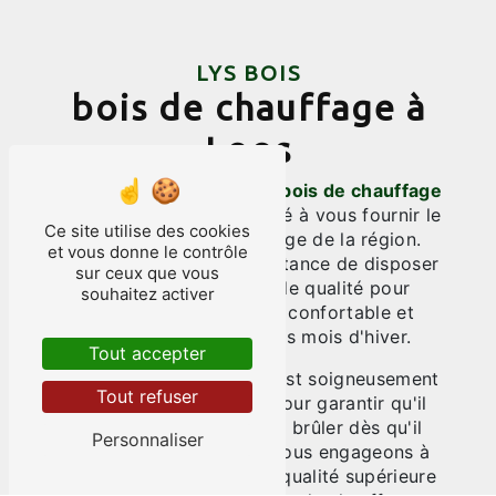
LYS BOIS
bois de chauffage à
Loos
Lys Bois
, votre expert en
bois de chauffage
à
Tourcoing
, est déterminé à vous fournir le
Ce site utilise des cookies
meilleur bois de chauffage de la région.
et vous donne le contrôle
Nous comprenons l'importance de disposer
sur ceux que vous
de bois de chauffage de qualité pour
souhaitez activer
maintenir votre maison confortable et
chaleureuse pendant les mois d'hiver.
Tout accepter
Notre bois de chauffage est soigneusement
Tout refuser
sélectionné et préparé pour garantir qu'il
est sec, propre et prêt à brûler dès qu'il
Personnaliser
arrive chez vous. Nous nous engageons à
vous offrir un produit de qualité supérieure